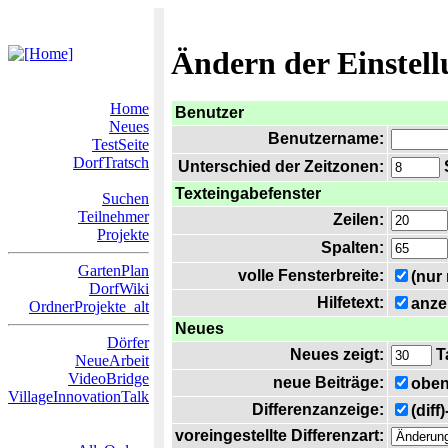
Ändern der Einstel
Home
Benutzer
Neues
Benutzername:
TestSeite
DorfTratsch
Unterschied der Zeitzonen:
S
Texteingabefenster
Suchen
Teilnehmer
Zeilen:
Projekte
Spalten:
GartenPlan
volle Fensterbreite:
(nur
DorfWiki
Hilfetext:
anze
OrdnerProjekte_alt
Neues
Dörfer
Neues zeigt:
T
NeueArbeit
VideoBridge
neue Beiträge:
oben
VillageInnovationTalk
Differenzanzeige:
(diff
voreingestellte Differenzart: