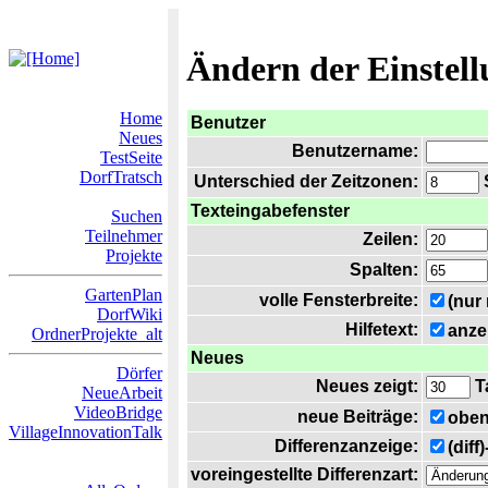
Ändern der Einstel
Home
Benutzer
Neues
Benutzername:
TestSeite
DorfTratsch
Unterschied der Zeitzonen:
S
Texteingabefenster
Suchen
Teilnehmer
Zeilen:
Projekte
Spalten:
GartenPlan
volle Fensterbreite:
(nur
DorfWiki
Hilfetext:
anze
OrdnerProjekte_alt
Neues
Dörfer
Neues zeigt:
T
NeueArbeit
VideoBridge
neue Beiträge:
oben
VillageInnovationTalk
Differenzanzeige:
(diff
voreingestellte Differenzart: