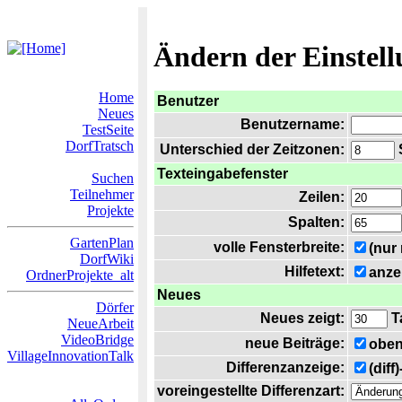
Ändern der Einstel
Home
Benutzer
Neues
Benutzername:
TestSeite
DorfTratsch
Unterschied der Zeitzonen:
S
Texteingabefenster
Suchen
Teilnehmer
Zeilen:
Projekte
Spalten:
GartenPlan
volle Fensterbreite:
(nur
DorfWiki
Hilfetext:
anze
OrdnerProjekte_alt
Neues
Dörfer
Neues zeigt:
T
NeueArbeit
VideoBridge
neue Beiträge:
oben
VillageInnovationTalk
Differenzanzeige:
(diff
voreingestellte Differenzart: