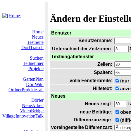
Ändern der Einstel
Home
Benutzer
Neues
Benutzername:
TestSeite
DorfTratsch
Unterschied der Zeitzonen:
S
Texteingabefenster
Suchen
Teilnehmer
Zeilen:
Projekte
Spalten:
GartenPlan
volle Fensterbreite:
(nur
DorfWiki
Hilfetext:
anze
OrdnerProjekte_alt
Neues
Dörfer
Neues zeigt:
T
NeueArbeit
VideoBridge
neue Beiträge:
oben
VillageInnovationTalk
Differenzanzeige:
(diff
voreingestellte Differenzart: