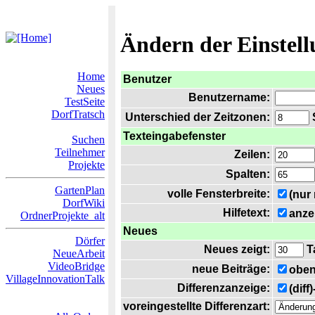
Ändern der Einstel
Home
Benutzer
Neues
Benutzername:
TestSeite
DorfTratsch
Unterschied der Zeitzonen:
S
Texteingabefenster
Suchen
Teilnehmer
Zeilen:
Projekte
Spalten:
GartenPlan
volle Fensterbreite:
(nur
DorfWiki
Hilfetext:
anze
OrdnerProjekte_alt
Neues
Dörfer
Neues zeigt:
T
NeueArbeit
VideoBridge
neue Beiträge:
oben
VillageInnovationTalk
Differenzanzeige:
(diff
voreingestellte Differenzart: