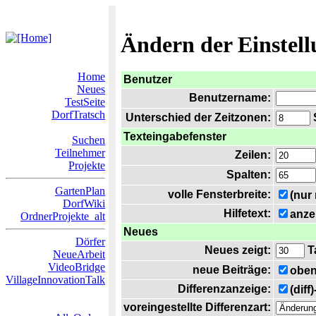
Ändern der Einstel
Home
Benutzer
Neues
Benutzername:
TestSeite
DorfTratsch
Unterschied der Zeitzonen:
S
Texteingabefenster
Suchen
Teilnehmer
Zeilen:
Projekte
Spalten:
GartenPlan
volle Fensterbreite:
(nur
DorfWiki
Hilfetext:
anze
OrdnerProjekte_alt
Neues
Dörfer
Neues zeigt:
T
NeueArbeit
VideoBridge
neue Beiträge:
oben
VillageInnovationTalk
Differenzanzeige:
(diff
voreingestellte Differenzart: