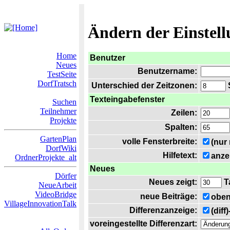
Ändern der Einstel
Home
Benutzer
Neues
Benutzername:
TestSeite
DorfTratsch
Unterschied der Zeitzonen:
S
Texteingabefenster
Suchen
Teilnehmer
Zeilen:
Projekte
Spalten:
GartenPlan
volle Fensterbreite:
(nur
DorfWiki
Hilfetext:
anze
OrdnerProjekte_alt
Neues
Dörfer
Neues zeigt:
T
NeueArbeit
VideoBridge
neue Beiträge:
oben
VillageInnovationTalk
Differenzanzeige:
(diff
voreingestellte Differenzart: