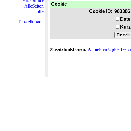
AlleOrdner
Cookie
AlleSeiten
Hilfe
Cookie ID:
980386
Date
Einstellungen
Kurz
Zusatzfunktionen:
Anmelden
Uploadverze