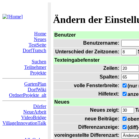
Ändern der Einstel
Home
Benutzer
Neues
Benutzername:
TestSeite
DorfTratsch
Unterschied der Zeitzonen:
S
Texteingabefenster
Suchen
Teilnehmer
Zeilen:
Projekte
Spalten:
GartenPlan
volle Fensterbreite:
(nur
DorfWiki
Hilfetext:
anze
OrdnerProjekte_alt
Neues
Dörfer
Neues zeigt:
T
NeueArbeit
VideoBridge
neue Beiträge:
oben
VillageInnovationTalk
Differenzanzeige:
(diff
voreingestellte Differenzart: