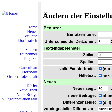
Ändern der Einstel
Home
Benutzer
Neues
Benutzername:
TestSeite
DorfTratsch
Unterschied der Zeitzonen:
S
Texteingabefenster
Suchen
Teilnehmer
Zeilen:
Projekte
Spalten:
GartenPlan
volle Fensterbreite:
(nur
DorfWiki
Hilfetext:
anze
OrdnerProjekte_alt
Neues
Dörfer
Neues zeigt:
T
NeueArbeit
VideoBridge
neue Beiträge:
oben
VillageInnovationTalk
Differenzanzeige:
(diff
voreingestellte Differenzart: