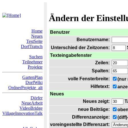
Ändern der Einstel
Home
Benutzer
Neues
Benutzername:
TestSeite
DorfTratsch
Unterschied der Zeitzonen:
S
Texteingabefenster
Suchen
Teilnehmer
Zeilen:
Projekte
Spalten:
GartenPlan
volle Fensterbreite:
(nur
DorfWiki
Hilfetext:
anze
OrdnerProjekte_alt
Neues
Dörfer
Neues zeigt:
T
NeueArbeit
VideoBridge
neue Beiträge:
oben
VillageInnovationTalk
Differenzanzeige:
(diff
voreingestellte Differenzart: