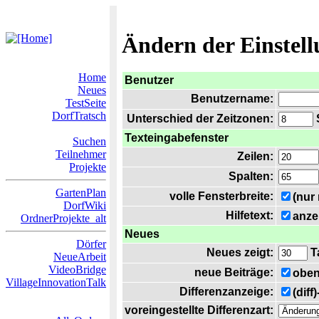
Ändern der Einstel
Home
Benutzer
Neues
Benutzername:
TestSeite
DorfTratsch
Unterschied der Zeitzonen:
S
Texteingabefenster
Suchen
Teilnehmer
Zeilen:
Projekte
Spalten:
GartenPlan
volle Fensterbreite:
(nur
DorfWiki
Hilfetext:
anze
OrdnerProjekte_alt
Neues
Dörfer
Neues zeigt:
T
NeueArbeit
VideoBridge
neue Beiträge:
oben
VillageInnovationTalk
Differenzanzeige:
(diff
voreingestellte Differenzart: