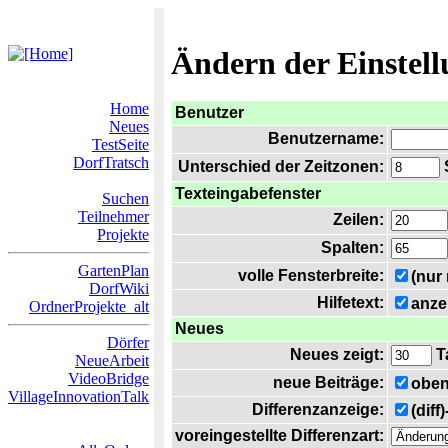
Ändern der Einstel
Home
Benutzer
Neues
Benutzername:
TestSeite
DorfTratsch
Unterschied der Zeitzonen:
S
Texteingabefenster
Suchen
Teilnehmer
Zeilen:
Projekte
Spalten:
GartenPlan
volle Fensterbreite:
(nur
DorfWiki
Hilfetext:
anze
OrdnerProjekte_alt
Neues
Dörfer
Neues zeigt:
T
NeueArbeit
VideoBridge
neue Beiträge:
oben
VillageInnovationTalk
Differenzanzeige:
(diff
voreingestellte Differenzart: