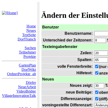
Ändern der Einstel
Home
Benutzer
Neues
Benutzername:
TestSeite
DorfTratsch
Unterschied der Zeitzonen:
S
Texteingabefenster
Suchen
Teilnehmer
Zeilen:
Projekte
Spalten:
GartenPlan
volle Fensterbreite:
(nur
DorfWiki
Hilfetext:
anze
OrdnerProjekte_alt
Neues
Dörfer
Neues zeigt:
T
NeueArbeit
VideoBridge
neue Beiträge:
oben
VillageInnovationTalk
Differenzanzeige:
(diff
voreingestellte Differenzart: