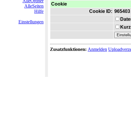
AlleOrdner
Cookie
AlleSeiten
Hilfe
Cookie ID:
965403
Date
Einstellungen
Kurz
Zusatzfunktionen:
Anmelden
Uploadverze