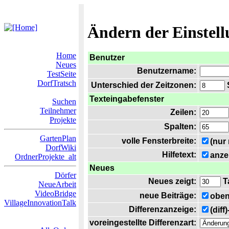
Ändern der Einstel
Home
Benutzer
Neues
Benutzername:
TestSeite
DorfTratsch
Unterschied der Zeitzonen:
S
Texteingabefenster
Suchen
Teilnehmer
Zeilen:
Projekte
Spalten:
GartenPlan
volle Fensterbreite:
(nur
DorfWiki
Hilfetext:
anze
OrdnerProjekte_alt
Neues
Dörfer
Neues zeigt:
T
NeueArbeit
VideoBridge
neue Beiträge:
oben
VillageInnovationTalk
Differenzanzeige:
(diff
voreingestellte Differenzart: