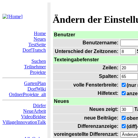
Ändern der Einstel
Home
Benutzer
Neues
Benutzername:
TestSeite
DorfTratsch
Unterschied der Zeitzonen:
S
Texteingabefenster
Suchen
Teilnehmer
Zeilen:
Projekte
Spalten:
GartenPlan
volle Fensterbreite:
(nur
DorfWiki
Hilfetext:
anze
OrdnerProjekte_alt
Neues
Dörfer
Neues zeigt:
T
NeueArbeit
VideoBridge
neue Beiträge:
oben
VillageInnovationTalk
Differenzanzeige:
(diff
voreingestellte Differenzart: