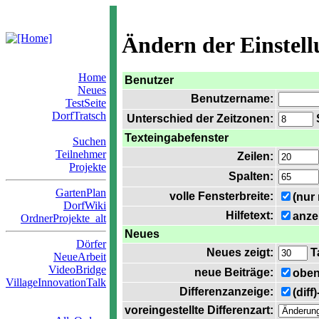
Ändern der Einstel
Home
Benutzer
Neues
Benutzername:
TestSeite
DorfTratsch
Unterschied der Zeitzonen:
S
Texteingabefenster
Suchen
Teilnehmer
Zeilen:
Projekte
Spalten:
GartenPlan
volle Fensterbreite:
(nur
DorfWiki
Hilfetext:
anze
OrdnerProjekte_alt
Neues
Dörfer
Neues zeigt:
T
NeueArbeit
VideoBridge
neue Beiträge:
oben
VillageInnovationTalk
Differenzanzeige:
(diff
voreingestellte Differenzart: