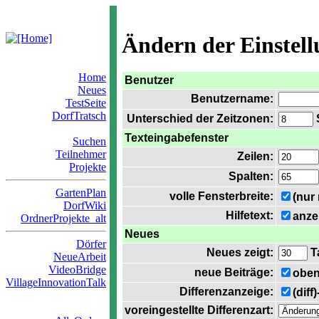
Ändern der Einstel
Home
Benutzer
Neues
Benutzername:
TestSeite
DorfTratsch
Unterschied der Zeitzonen:
S
Texteingabefenster
Suchen
Teilnehmer
Zeilen:
Projekte
Spalten:
GartenPlan
volle Fensterbreite:
(nur
DorfWiki
Hilfetext:
anze
OrdnerProjekte_alt
Neues
Dörfer
Neues zeigt:
T
NeueArbeit
VideoBridge
neue Beiträge:
oben
VillageInnovationTalk
Differenzanzeige:
(diff
voreingestellte Differenzart: