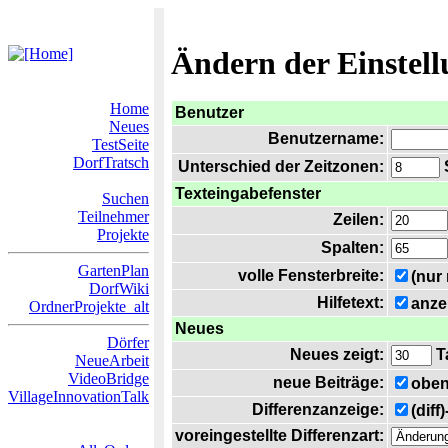
Ändern der Einstel
Home
Benutzer
Neues
Benutzername:
TestSeite
DorfTratsch
Unterschied der Zeitzonen:
S
Texteingabefenster
Suchen
Teilnehmer
Zeilen:
Projekte
Spalten:
GartenPlan
volle Fensterbreite:
(nur
DorfWiki
Hilfetext:
anze
OrdnerProjekte_alt
Neues
Dörfer
Neues zeigt:
T
NeueArbeit
VideoBridge
neue Beiträge:
oben
VillageInnovationTalk
Differenzanzeige:
(diff
voreingestellte Differenzart: