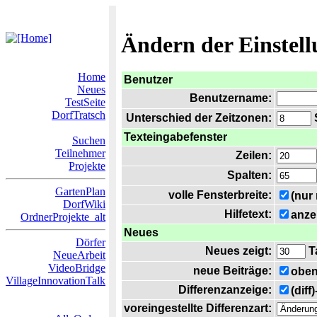
Ändern der Einstel
Home
Benutzer
Neues
Benutzername:
TestSeite
DorfTratsch
Unterschied der Zeitzonen:
S
Texteingabefenster
Suchen
Teilnehmer
Zeilen:
Projekte
Spalten:
GartenPlan
volle Fensterbreite:
(nur
DorfWiki
Hilfetext:
anze
OrdnerProjekte_alt
Neues
Dörfer
Neues zeigt:
T
NeueArbeit
VideoBridge
neue Beiträge:
oben
VillageInnovationTalk
Differenzanzeige:
(diff
voreingestellte Differenzart: