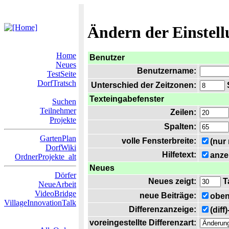
Ändern der Einstel
Home
Benutzer
Neues
Benutzername:
TestSeite
DorfTratsch
Unterschied der Zeitzonen:
S
Texteingabefenster
Suchen
Teilnehmer
Zeilen:
Projekte
Spalten:
GartenPlan
volle Fensterbreite:
(nur
DorfWiki
Hilfetext:
anze
OrdnerProjekte_alt
Neues
Dörfer
Neues zeigt:
T
NeueArbeit
VideoBridge
neue Beiträge:
oben
VillageInnovationTalk
Differenzanzeige:
(diff
voreingestellte Differenzart: