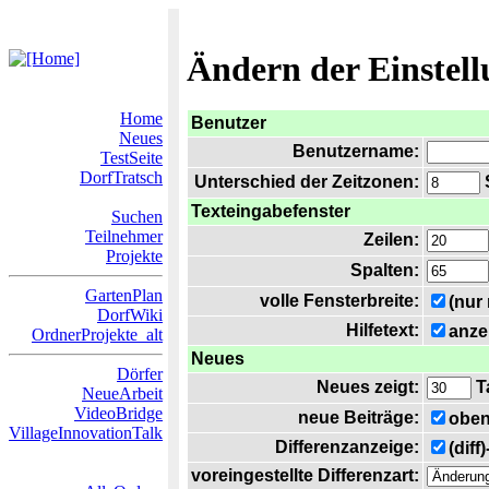
Ändern der Einstel
Home
Benutzer
Neues
Benutzername:
TestSeite
DorfTratsch
Unterschied der Zeitzonen:
S
Texteingabefenster
Suchen
Teilnehmer
Zeilen:
Projekte
Spalten:
GartenPlan
volle Fensterbreite:
(nur
DorfWiki
Hilfetext:
anze
OrdnerProjekte_alt
Neues
Dörfer
Neues zeigt:
T
NeueArbeit
VideoBridge
neue Beiträge:
oben
VillageInnovationTalk
Differenzanzeige:
(diff
voreingestellte Differenzart: