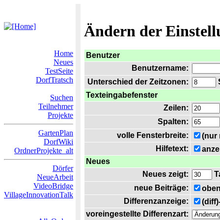
Ändern der Einstel
Home
Benutzer
Neues
Benutzername:
TestSeite
DorfTratsch
Unterschied der Zeitzonen:
S
Texteingabefenster
Suchen
Teilnehmer
Zeilen:
Projekte
Spalten:
GartenPlan
volle Fensterbreite:
(nur
DorfWiki
Hilfetext:
anze
OrdnerProjekte_alt
Neues
Dörfer
Neues zeigt:
T
NeueArbeit
VideoBridge
neue Beiträge:
oben
VillageInnovationTalk
Differenzanzeige:
(diff
voreingestellte Differenzart: