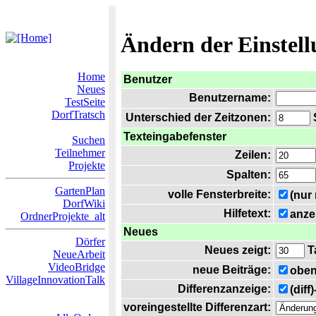
Ändern der Einstel
Home
Benutzer
Neues
Benutzername:
TestSeite
DorfTratsch
Unterschied der Zeitzonen:
S
Texteingabefenster
Suchen
Teilnehmer
Zeilen:
Projekte
Spalten:
GartenPlan
volle Fensterbreite:
(nur
DorfWiki
Hilfetext:
anze
OrdnerProjekte_alt
Neues
Dörfer
Neues zeigt:
T
NeueArbeit
VideoBridge
neue Beiträge:
oben
VillageInnovationTalk
Differenzanzeige:
(diff
voreingestellte Differenzart: