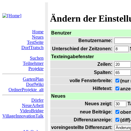
Ändern der Einstel
Home
Benutzer
Neues
Benutzername:
TestSeite
DorfTratsch
Unterschied der Zeitzonen:
S
Texteingabefenster
Suchen
Teilnehmer
Zeilen:
Projekte
Spalten:
GartenPlan
volle Fensterbreite:
(nur
DorfWiki
Hilfetext:
anze
OrdnerProjekte_alt
Neues
Dörfer
Neues zeigt:
T
NeueArbeit
VideoBridge
neue Beiträge:
oben
VillageInnovationTalk
Differenzanzeige:
(diff
voreingestellte Differenzart: