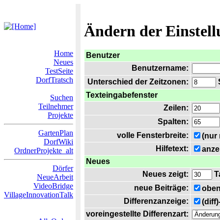
Ändern der Einstel
Home
Benutzer
Neues
Benutzername:
TestSeite
DorfTratsch
Unterschied der Zeitzonen:
S
Texteingabefenster
Suchen
Teilnehmer
Zeilen:
Projekte
Spalten:
GartenPlan
volle Fensterbreite:
(nur
DorfWiki
Hilfetext:
anze
OrdnerProjekte_alt
Neues
Dörfer
Neues zeigt:
T
NeueArbeit
VideoBridge
neue Beiträge:
oben
VillageInnovationTalk
Differenzanzeige:
(diff
voreingestellte Differenzart: