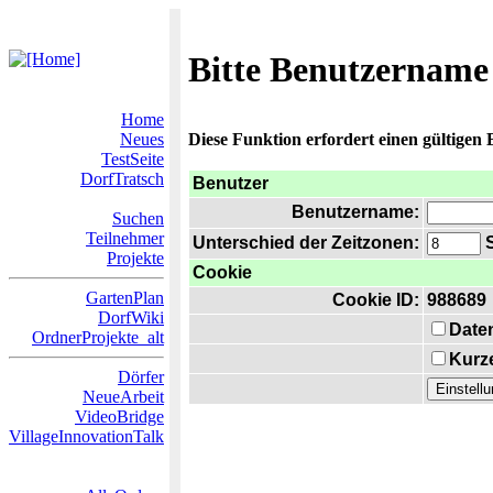
Bitte Benutzername
Home
Neues
Diese Funktion erfordert einen gültigen
TestSeite
DorfTratsch
Benutzer
Benutzername:
Suchen
Teilnehmer
Unterschied der Zeitzonen:
S
Projekte
Cookie
GartenPlan
Cookie ID:
988689
DorfWiki
Date
OrdnerProjekte_alt
Kurze
Dörfer
NeueArbeit
VideoBridge
VillageInnovationTalk