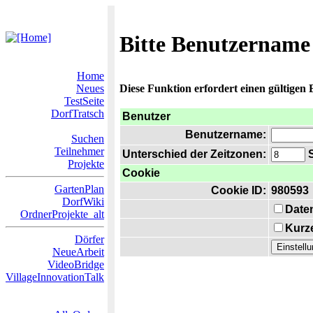
Bitte Benutzername
Home
Neues
Diese Funktion erfordert einen gültigen
TestSeite
DorfTratsch
Benutzer
Benutzername:
Suchen
Teilnehmer
Unterschied der Zeitzonen:
S
Projekte
Cookie
GartenPlan
Cookie ID:
980593
DorfWiki
Date
OrdnerProjekte_alt
Kurze
Dörfer
NeueArbeit
VideoBridge
VillageInnovationTalk