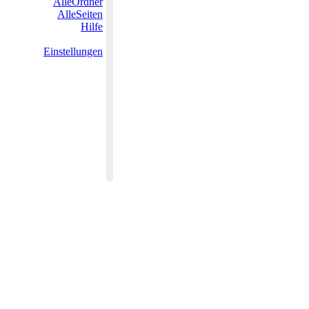
AlleOrdner
AlleSeiten
Hilfe
Einstellungen