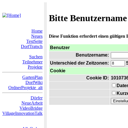
Bitte Benutzername
Home
Neues
Diese Funktion erfordert einen gültigen
TestSeite
DorfTratsch
Benutzer
Benutzername:
Suchen
Teilnehmer
Unterschied der Zeitzonen:
S
Projekte
Cookie
GartenPlan
Cookie ID:
101073
DorfWiki
Date
OrdnerProjekte_alt
Kurze
Dörfer
NeueArbeit
VideoBridge
VillageInnovationTalk