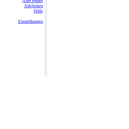
AlleOrdner
AlleSeiten
Hilfe
Einstellungen