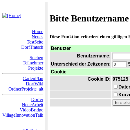
Bitte Benutzername
Home
Neues
Diese Funktion erfordert einen gültigen
TestSeite
DorfTratsch
Benutzer
Benutzername:
Suchen
Teilnehmer
Unterschied der Zeitzonen:
S
Projekte
Cookie
GartenPlan
Cookie ID:
975125
DorfWiki
Date
OrdnerProjekte_alt
Kurze
Dörfer
NeueArbeit
VideoBridge
VillageInnovationTalk