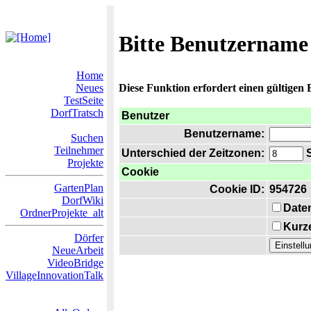
Bitte Benutzername
Home
Neues
Diese Funktion erfordert einen gültigen
TestSeite
DorfTratsch
Benutzer
Benutzername:
Suchen
Teilnehmer
Unterschied der Zeitzonen:
S
Projekte
Cookie
GartenPlan
Cookie ID:
954726
DorfWiki
Date
OrdnerProjekte_alt
Kurze
Dörfer
NeueArbeit
VideoBridge
VillageInnovationTalk