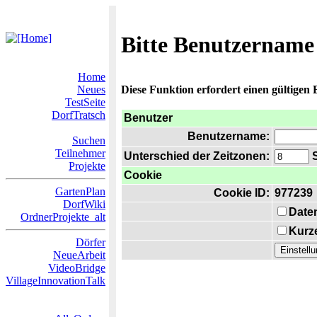
Bitte Benutzername
Home
Neues
Diese Funktion erfordert einen gültigen
TestSeite
DorfTratsch
Benutzer
Benutzername:
Suchen
Teilnehmer
Unterschied der Zeitzonen:
S
Projekte
Cookie
GartenPlan
Cookie ID:
977239
DorfWiki
Date
OrdnerProjekte_alt
Kurze
Dörfer
NeueArbeit
VideoBridge
VillageInnovationTalk