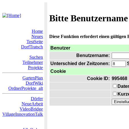
Bitte Benutzername
Home
Neues
Diese Funktion erfordert einen gültigen
TestSeite
DorfTratsch
Benutzer
Benutzername:
Suchen
Teilnehmer
Unterschied der Zeitzonen:
S
Projekte
Cookie
GartenPlan
Cookie ID:
995468
DorfWiki
Date
OrdnerProjekte_alt
Kurze
Dörfer
NeueArbeit
VideoBridge
VillageInnovationTalk