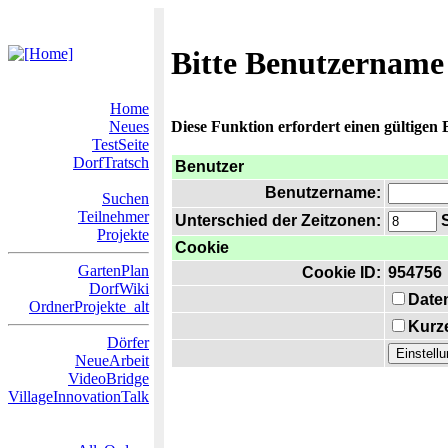
Bitte Benutzername
Home
Neues
Diese Funktion erfordert einen gültigen
TestSeite
DorfTratsch
Benutzer
Benutzername:
Suchen
Teilnehmer
Unterschied der Zeitzonen:
S
Projekte
Cookie
GartenPlan
Cookie ID:
954756
DorfWiki
Date
OrdnerProjekte_alt
Kurze
Dörfer
NeueArbeit
VideoBridge
VillageInnovationTalk