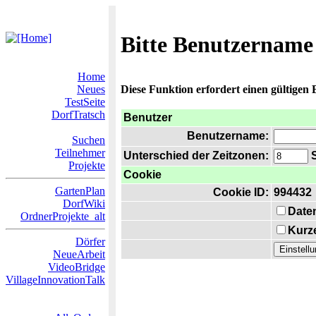
Bitte Benutzername
Home
Neues
Diese Funktion erfordert einen gültigen
TestSeite
DorfTratsch
Benutzer
Benutzername:
Suchen
Teilnehmer
Unterschied der Zeitzonen:
S
Projekte
Cookie
GartenPlan
Cookie ID:
994432
DorfWiki
Date
OrdnerProjekte_alt
Kurze
Dörfer
NeueArbeit
VideoBridge
VillageInnovationTalk