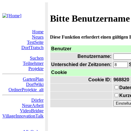
Bitte Benutzername
Home
Neues
Diese Funktion erfordert einen gültigen
TestSeite
DorfTratsch
Benutzer
Benutzername:
Suchen
Teilnehmer
Unterschied der Zeitzonen:
S
Projekte
Cookie
GartenPlan
Cookie ID:
968820
DorfWiki
Date
OrdnerProjekte_alt
Kurze
Dörfer
NeueArbeit
VideoBridge
VillageInnovationTalk