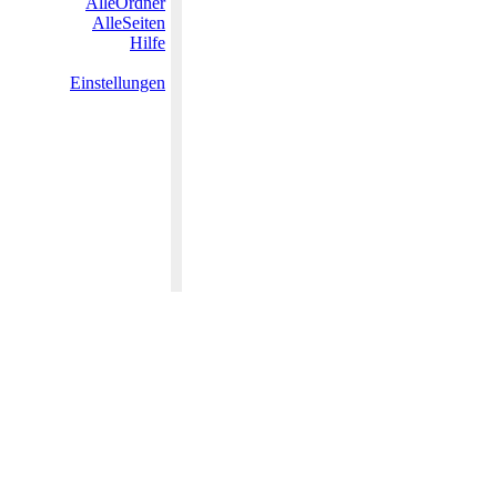
AlleOrdner
AlleSeiten
Hilfe
Einstellungen