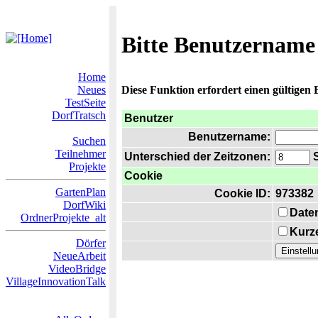
Bitte Benutzername
Home
Neues
Diese Funktion erfordert einen gültigen
TestSeite
DorfTratsch
Benutzer
Benutzername:
Suchen
Teilnehmer
Unterschied der Zeitzonen:
S
Projekte
Cookie
GartenPlan
Cookie ID:
973382
DorfWiki
Date
OrdnerProjekte_alt
Kurze
Dörfer
NeueArbeit
VideoBridge
VillageInnovationTalk