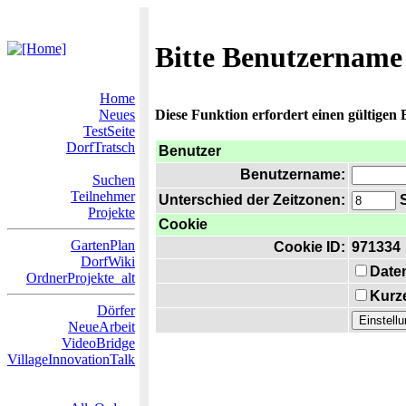
Bitte Benutzername
Home
Neues
Diese Funktion erfordert einen gültigen
TestSeite
DorfTratsch
Benutzer
Benutzername:
Suchen
Teilnehmer
Unterschied der Zeitzonen:
S
Projekte
Cookie
GartenPlan
Cookie ID:
971334
DorfWiki
Date
OrdnerProjekte_alt
Kurze
Dörfer
NeueArbeit
VideoBridge
VillageInnovationTalk