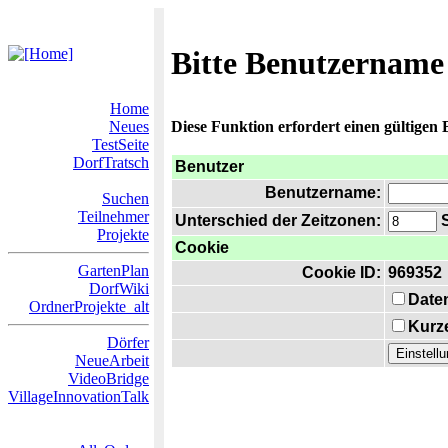
Bitte Benutzername
Home
Neues
Diese Funktion erfordert einen gültigen
TestSeite
DorfTratsch
Benutzer
Benutzername:
Suchen
Teilnehmer
Unterschied der Zeitzonen:
S
Projekte
Cookie
GartenPlan
Cookie ID:
969352
DorfWiki
Date
OrdnerProjekte_alt
Kurze
Dörfer
NeueArbeit
VideoBridge
VillageInnovationTalk