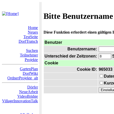
Bitte Benutzername
Home
Neues
Diese Funktion erfordert einen gültigen
TestSeite
DorfTratsch
Benutzer
Benutzername:
Suchen
Teilnehmer
Unterschied der Zeitzonen:
S
Projekte
Cookie
GartenPlan
Cookie ID:
965033
DorfWiki
Date
OrdnerProjekte_alt
Kurze
Dörfer
NeueArbeit
VideoBridge
VillageInnovationTalk