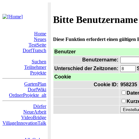
Bitte Benutzername
Home
Neues
Diese Funktion erfordert einen gültigen
TestSeite
DorfTratsch
Benutzer
Benutzername:
Suchen
Teilnehmer
Unterschied der Zeitzonen:
S
Projekte
Cookie
GartenPlan
Cookie ID:
958235
DorfWiki
Date
OrdnerProjekte_alt
Kurze
Dörfer
NeueArbeit
VideoBridge
VillageInnovationTalk