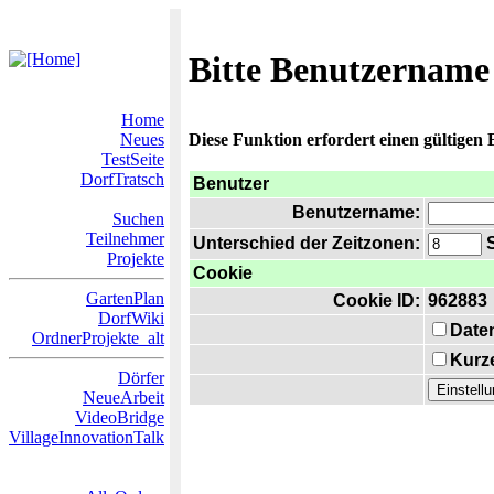
Bitte Benutzername
Home
Neues
Diese Funktion erfordert einen gültigen
TestSeite
DorfTratsch
Benutzer
Benutzername:
Suchen
Teilnehmer
Unterschied der Zeitzonen:
S
Projekte
Cookie
GartenPlan
Cookie ID:
962883
DorfWiki
Date
OrdnerProjekte_alt
Kurze
Dörfer
NeueArbeit
VideoBridge
VillageInnovationTalk