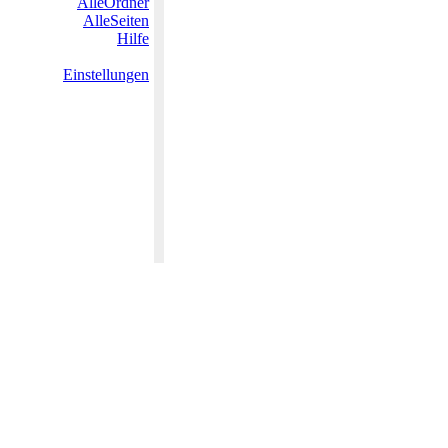
AlleOrdner
AlleSeiten
Hilfe
Einstellungen