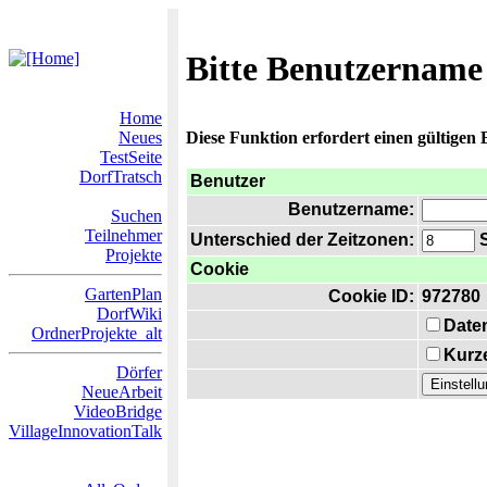
Bitte Benutzername
Home
Neues
Diese Funktion erfordert einen gültigen
TestSeite
DorfTratsch
Benutzer
Benutzername:
Suchen
Teilnehmer
Unterschied der Zeitzonen:
S
Projekte
Cookie
GartenPlan
Cookie ID:
972780
DorfWiki
Date
OrdnerProjekte_alt
Kurze
Dörfer
NeueArbeit
VideoBridge
VillageInnovationTalk