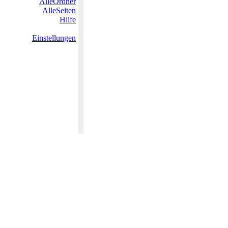
AlleOrdner
AlleSeiten
Hilfe
Einstellungen