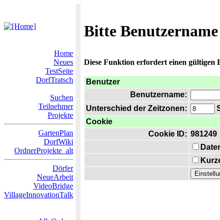
Bitte Benutzername
Home
Neues
Diese Funktion erfordert einen gültigen
TestSeite
DorfTratsch
Benutzer
Benutzername:
Suchen
Teilnehmer
Unterschied der Zeitzonen:
S
Projekte
Cookie
GartenPlan
Cookie ID:
981249
DorfWiki
Date
OrdnerProjekte_alt
Kurze
Dörfer
NeueArbeit
VideoBridge
VillageInnovationTalk