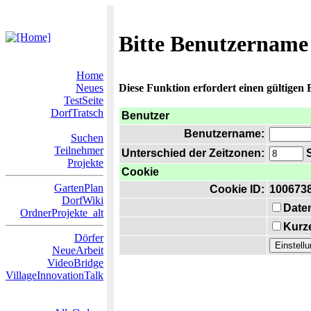
Bitte Benutzername
Home
Neues
Diese Funktion erfordert einen gültigen
TestSeite
DorfTratsch
Benutzer
Benutzername:
Suchen
Teilnehmer
Unterschied der Zeitzonen:
S
Projekte
Cookie
GartenPlan
Cookie ID:
100673
DorfWiki
Date
OrdnerProjekte_alt
Kurze
Dörfer
NeueArbeit
VideoBridge
VillageInnovationTalk