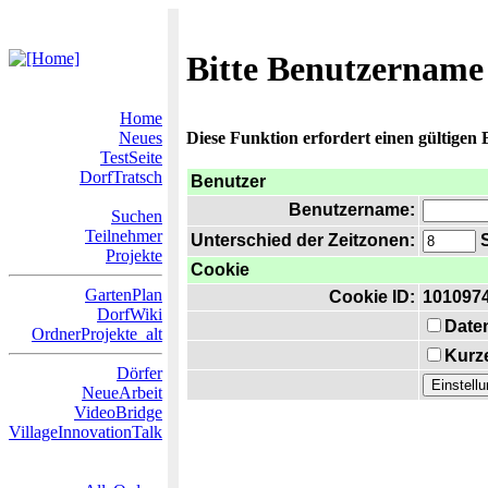
Bitte Benutzername
Home
Neues
Diese Funktion erfordert einen gültigen
TestSeite
DorfTratsch
Benutzer
Benutzername:
Suchen
Teilnehmer
Unterschied der Zeitzonen:
S
Projekte
Cookie
GartenPlan
Cookie ID:
101097
DorfWiki
Date
OrdnerProjekte_alt
Kurze
Dörfer
NeueArbeit
VideoBridge
VillageInnovationTalk