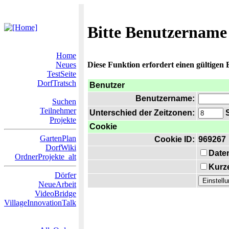
Bitte Benutzername
Home
Neues
Diese Funktion erfordert einen gültigen
TestSeite
DorfTratsch
Benutzer
Benutzername:
Suchen
Teilnehmer
Unterschied der Zeitzonen:
S
Projekte
Cookie
GartenPlan
Cookie ID:
969267
DorfWiki
Date
OrdnerProjekte_alt
Kurze
Dörfer
NeueArbeit
VideoBridge
VillageInnovationTalk