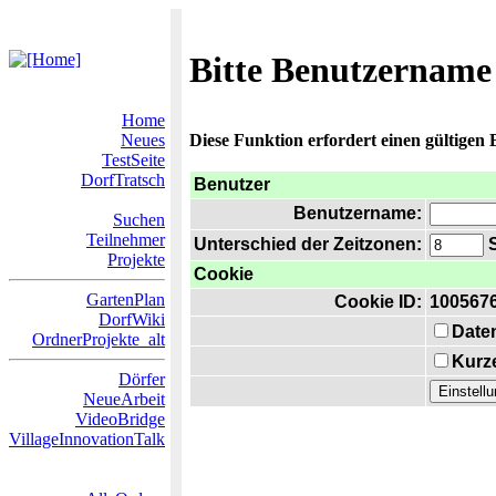
Bitte Benutzername
Home
Neues
Diese Funktion erfordert einen gültigen
TestSeite
DorfTratsch
Benutzer
Benutzername:
Suchen
Teilnehmer
Unterschied der Zeitzonen:
S
Projekte
Cookie
GartenPlan
Cookie ID:
100567
DorfWiki
Date
OrdnerProjekte_alt
Kurze
Dörfer
NeueArbeit
VideoBridge
VillageInnovationTalk