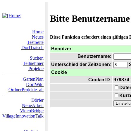
Bitte Benutzername
Home
Neues
Diese Funktion erfordert einen gültigen
TestSeite
DorfTratsch
Benutzer
Benutzername:
Suchen
Teilnehmer
Unterschied der Zeitzonen:
S
Projekte
Cookie
GartenPlan
Cookie ID:
979874
DorfWiki
Date
OrdnerProjekte_alt
Kurze
Dörfer
NeueArbeit
VideoBridge
VillageInnovationTalk