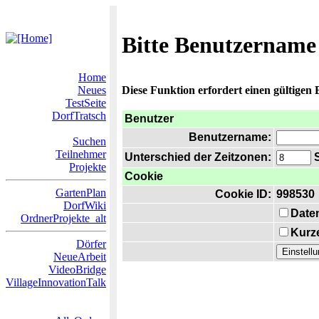
Bitte Benutzername
Home
Neues
Diese Funktion erfordert einen gültigen
TestSeite
DorfTratsch
Benutzer
Benutzername:
Suchen
Teilnehmer
Unterschied der Zeitzonen:
S
Projekte
Cookie
GartenPlan
Cookie ID:
998530
DorfWiki
Date
OrdnerProjekte_alt
Kurze
Dörfer
NeueArbeit
VideoBridge
VillageInnovationTalk