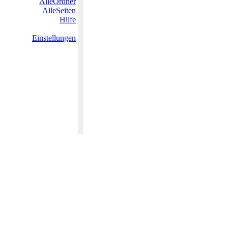
AlleOrdner
AlleSeiten
Hilfe
Einstellungen