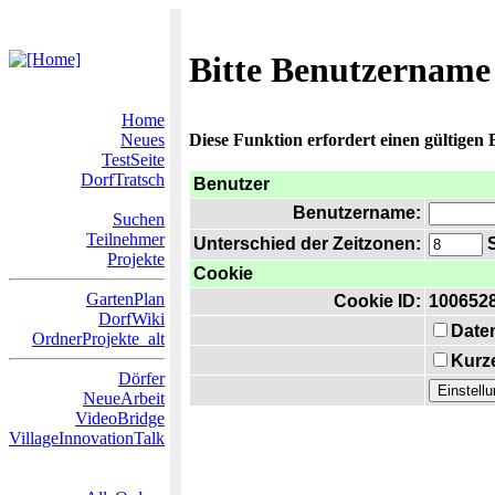
Bitte Benutzername
Home
Neues
Diese Funktion erfordert einen gültigen
TestSeite
DorfTratsch
Benutzer
Benutzername:
Suchen
Teilnehmer
Unterschied der Zeitzonen:
S
Projekte
Cookie
GartenPlan
Cookie ID:
100652
DorfWiki
Date
OrdnerProjekte_alt
Kurze
Dörfer
NeueArbeit
VideoBridge
VillageInnovationTalk